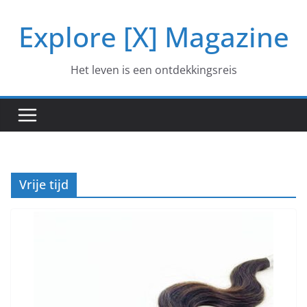
Ga
Explore [X] Magazine
naar
de
inhoud
Het leven is een ontdekkingsreis
Vrije tijd