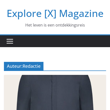
Ga
Explore [X] Magazine
naar
de
inhoud
Het leven is een ontdekkingsreis
Auteur:
Redactie