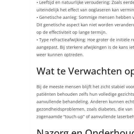
• Leeftijd en natuurlijke veroudering: Zoals eer
uiteindelijk het effect van ooglaseren kan vermi
• Genetische aanleg: Sommige mensen hebben v
Dit genetische aspect kan niet worden verande
op de effectiviteit op lange termijn.
• Type refractieafwijking: Hoe groter de initiële
aangepast. Bij sterkere afwijkingen is de kans iet
weer kunnen optreden.
Wat te Verwachten o
Bij de meeste mensen blijft het zicht stabiel vo
patiënten behouden zelfs hun volledige gezicht
aanvullende behandeling. Anderen kunnen echt
gezondheidsproblemen, zoals diabetes, die van in
zogenaamde “touch-up” of aanvullende laserbeh
Nazorg en Onderhou