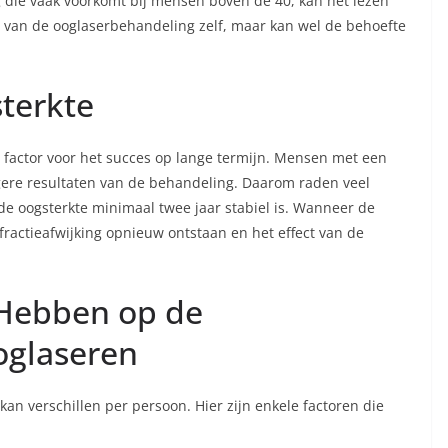
 die vaak voorkomt bij mensen boven de 40, kan het lezen
los van de ooglaserbehandeling zelf, maar kan wel de behoefte
sterkte
jke factor voor het succes op lange termijn. Mensen met een
gere resultaten van de behandeling. Daarom raden veel
de oogsterkte minimaal twee jaar stabiel is. Wanneer de
fractieafwijking opnieuw ontstaan en het effect van de
 Hebben op de
oglaseren
an verschillen per persoon. Hier zijn enkele factoren die