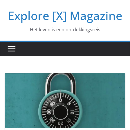
Ga
Explore [X] Magazine
naar
de
inhoud
Het leven is een ontdekkingsreis