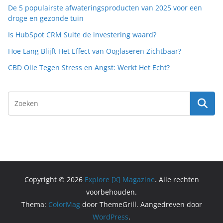
De 5 populairste afwateringsproducten van 2025 voor een
droge en gezonde tuin
Is HubSpot CRM Suite de investering waard?
Hoe Lang Blijft Het Effect van Ooglaseren Zichtbaar?
CBD Olie Tegen Stress en Angst: Werkt Het Echt?
Copyright © 2026
Explore [X] Magazine
. Alle rechten
voorbehouden.
Thema:
ColorMag
door ThemeGrill. Aangedreven door
WordPress
.