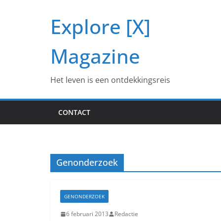
Ga
Explore [X]
naar
de
inhoud
Magazine
Het leven is een ontdekkingsreis
CONTACT
Genonderzoek
GENONDERZOEK
6 februari 2013
Redactie