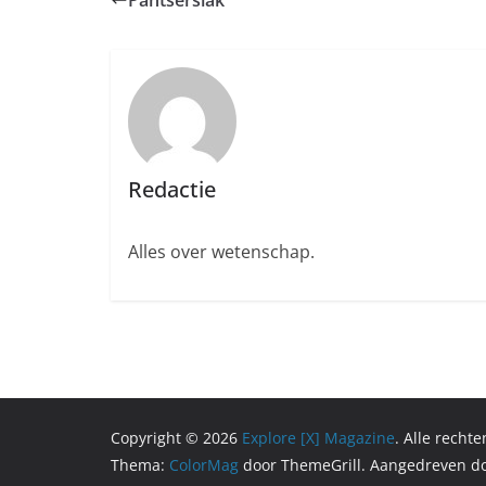
Pantserslak
Redactie
Alles over wetenschap.
Copyright © 2026
Explore [X] Magazine
. Alle recht
Thema:
ColorMag
door ThemeGrill. Aangedreven d