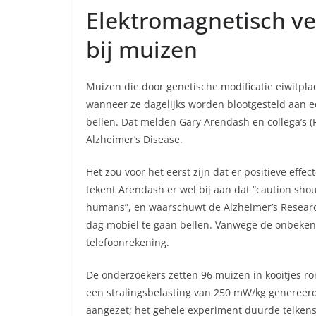
Elektromagnetisch ve
bij muizen
Muizen die door genetische modificatie eiwitp
wanneer ze dagelijks worden blootgesteld aan ee
bellen. Dat melden Gary Arendash en collega’s (F
Alzheimer’s Disease.
Het zou voor het eerst zijn dat er positieve effe
tekent Arendash er wel bij aan dat “caution sho
humans”, en waarschuwt de Alzheimer’s Researc
dag mobiel te gaan bellen. Vanwege de onbeken
telefoonrekening.
De onderzoekers zetten 96 muizen in kooitjes r
een stralingsbelasting van 250 mW/kg genereer
aangezet; het gehele experiment duurde telken