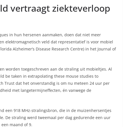
ld vertraagt ziekteverloop
laques in hun hersenen aanmaken, doen dat niet meer
n elektromagnetisch veld dat representatief is voor mobiel
lorida Alzheimer’s Disease Research Centre) in het Journal of
cten worden toegeschreven aan de straling uit mobieltjes. Al
uld be taken in extrapolating these mouse studies to
h Trust dat het onverstandig is om nu meteen 24 uur per
dheid met langetermijneffecten, én vanwege de
ond een 918 MHz-stralingsbron, die in de muizenhersentjes
de. De straling werd tweemaal per dag gedurende een uur
s een maand of 9.