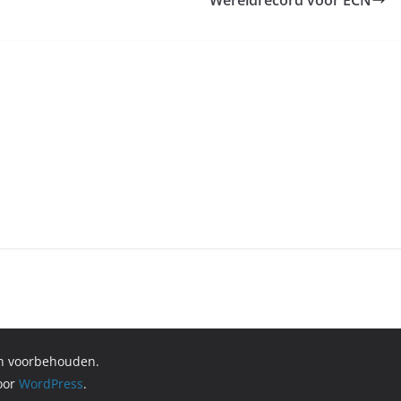
Wereldrecord voor ECN
en voorbehouden.
oor
WordPress
.